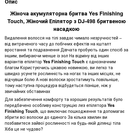
Опис
Жіноча акумуляторна бритва Yes Finishing
Touch, Жіночий Епілятор з DJ-498 бритвеною
насадкою
Видалення волосся на тілі завдає чимало незручностей –
від витраченого часу до побічних ефектів на кшталт
вростання та подразнення Дівчата пробують один спосіб за
іншим, вибираючи менше із зол На відміну від інших
варіантів епілятор
Yes Finishing Touch
є однозначним
благом Користуючись цікавою новинкою, ви легко та
швидко усунете рослинність на ногах та інших місцях, не
відчувши болю А нові волоски зростатимуть повільніше,
тому наступна процедура відбудеться пізніше, ніж у
звичайних обставинах
Для забезпечення комфорту та хороших результатів було
передбачено особливу конструкцію лез епілятора
Yes
Finishing Touch
, що виключає пошкодження та допомагає
збрити всі волоски до єдиного За кілька хвилин ви
позбавитеся зайвої рослинності на будь-якій ділянці тіла
Хіба це не чудово?