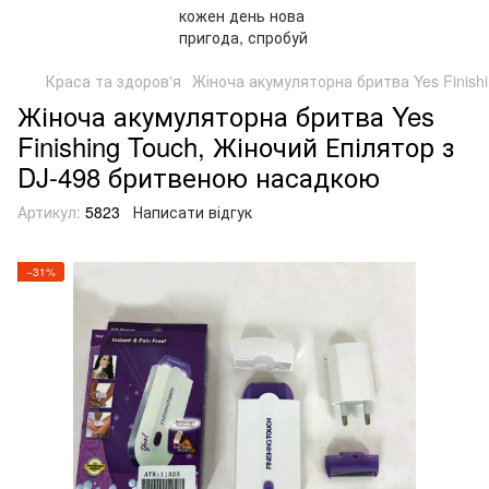
Краса та здоров'я
Жіноча акумуляторна бритва Yes Finish
Жіноча акумуляторна бритва Yes
Finishing Touch, Жіночий Епілятор з
DJ-498 бритвеною насадкою
Артикул:
5823
Написати відгук
−31%