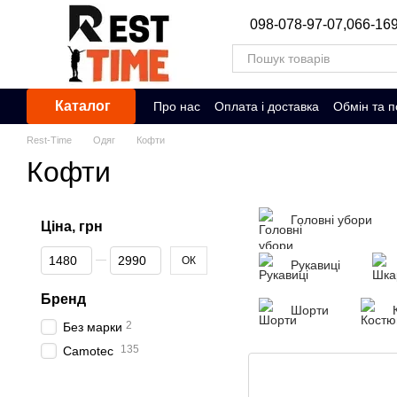
Перейти до основного контенту
098-078-97-07,
066-169
Каталог
Про нас
Оплата і доставка
Обмін та 
Rest-Time
Одяг
Кофти
Кофти
Головні убори
Ціна, грн
Від Ціна, грн
До Ціна, грн
ОК
Рукавиці
Бренд
Шорти
2
Без марки
135
Camotec