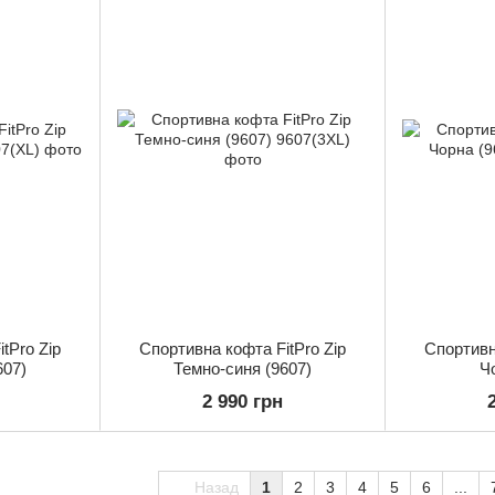
tPro Zip
Спортивна кофта FitPro Zip
Спортивн
607)
Темно-синя (9607)
Ч
2 990 грн
Назад
1
2
3
4
5
6
...