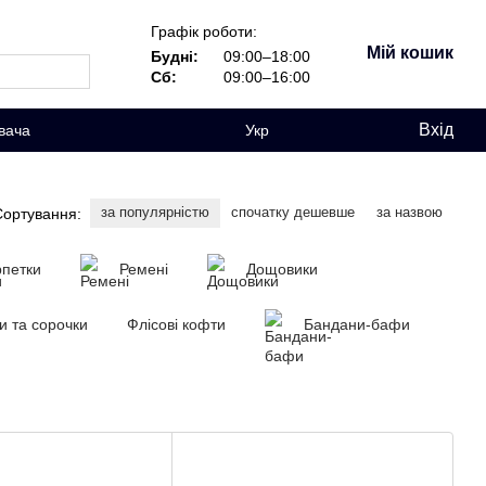
Графік роботи:
Мій кошик
Будні:
09:00–18:00
Сб:
09:00–16:00
Вхід
вача
Укр
за популярністю
спочатку дешевше
за назвою
Сортування:
петки
Ремені
Дощовики
и та сорочки
Флісові кофти
Бандани-бафи