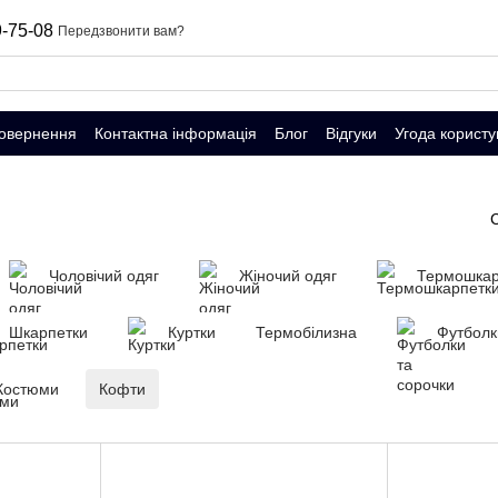
-75-08
Передзвонити вам?
повернення
Контактна інформація
Блог
Відгуки
Угода користу
Чоловічий одяг
Жіночий одяг
Термошкар
Шкарпетки
Куртки
Термобілизна
Футболк
Костюми
Кофти