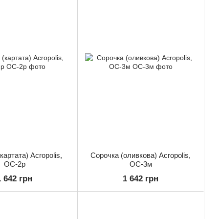
картата) Acropolis,
Сорочка (оливкова) Acropolis,
ОС-2р
ОС-3м
1 642 грн
1 642 грн