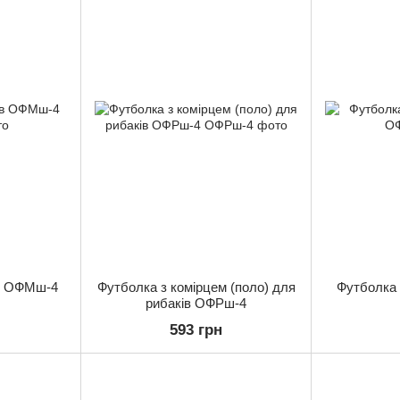
в ОФМш-4
Футболка з комірцем (поло) для
Футболка
рибаків ОФРш-4
593 грн