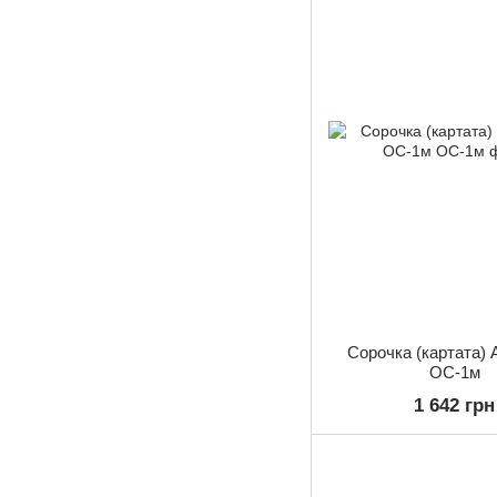
Сорочка (картата) A
ОС-1м
1 642 грн