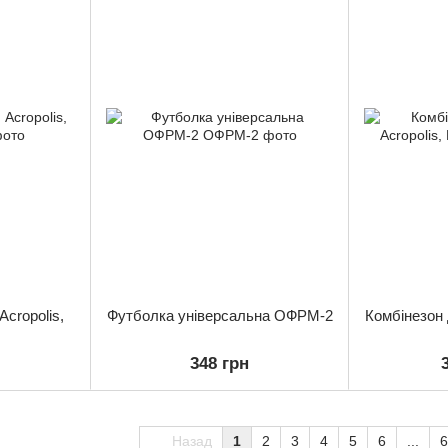
Acropolis,
Футболка універсальна ОФРМ-2
Комбінезон 
348 грн
Назад
1
2
3
4
5
6
...
6