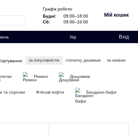
Графік роботи:
Мій кошик
Будні:
09:00–18:00
Сб:
09:00–16:00
Вхід
вача
Укр
за популярністю
спочатку дешевше
за назвою
Сортування:
петки
Ремені
Дощовики
и та сорочки
Флісові кофти
Бандани-бафи