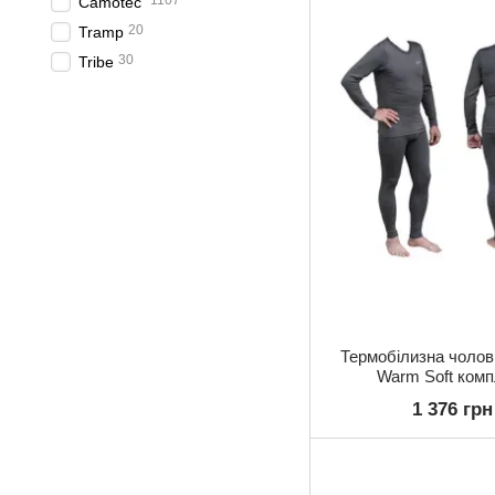
1107
Camotec
20
Tramp
30
Tribe
Термобілизна чолов
Warm Soft комп
(футболка+штани)
1 376 грн
UTRUM-019-grey, U
grey-S/M