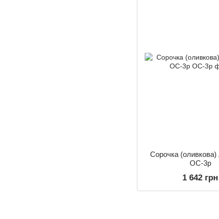
Сорочка (оливкова) 
ОС-3р
1 642 грн