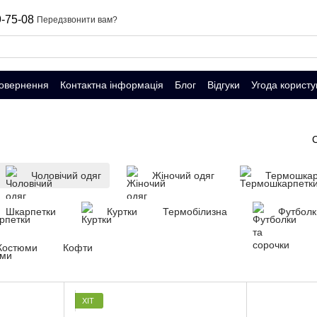
-75-08
Передзвонити вам?
повернення
Контактна інформація
Блог
Відгуки
Угода користу
Чоловічий одяг
Жіночий одяг
Термошкар
Шкарпетки
Куртки
Термобілизна
Футболк
Костюми
Кофти
ХІТ