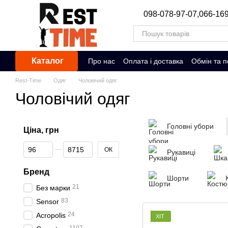
Перейти до основного контенту
098-078-97-07,
066-169
Каталог
Про нас
Оплата і доставка
Обмін та 
Rest-Time
Одяг
Чоловічий одяг
Чоловічий одяг
Головні убори
Ціна, грн
Від Ціна, грн
До Ціна, грн
ОК
Рукавиці
Бренд
Шорти
21
Без марки
83
Sensor
24
Acropolis
ХІТ