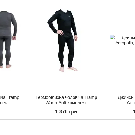
іча Tramp
Термобілизна чоловіча Tramp
Джинси 
лект
Warm Soft комплект
Acr
 сірий
(футболка+штани) чорний
1 376 грн
TRUM-019-
UTRUM-019-black, UTRUM-019-
black-S/M