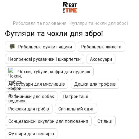
Риболовля та полювання
Футляри та чохли для зброї
Футляри та чохли для зброї
Рибальські сумки і ящики
Рибальські жилети
Неопренові рукавички і шкарпетки
Аксесуари
Чохли, тубуси, кофри для вудочок
Аксессуари для мисливців
Дошки для трофеїв
Нашийники для собак
Патронташі
Рюкзаки для грибів
Сигнальний одяг
Сонцезахисні окуляри для полювання
Стільці
Футляри для окулярів