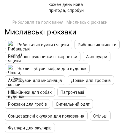
Риболовля та полювання
Мисливські рюкзаки
Мисливські рюкзаки
Рибальські сумки і ящики
Рибальські жилети
Неопренові рукавички і шкарпетки
Аксесуари
Чохли, тубуси, кофри для вудочок
Аксессуари для мисливців
Дошки для трофеїв
Нашийники для собак
Патронташі
Рюкзаки для грибів
Сигнальний одяг
Сонцезахисні окуляри для полювання
Стільці
Футляри для окулярів