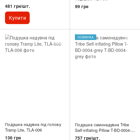
481 грн/шт.
99 грн
Купити
НОВИНКА
Подушка надувна під голову
Подушка самонадувна Tribe
Tramp Lite, TLA-006
Self-inflating Pillow T-BD-0004-
grey
136 грн
757 грн/шт.