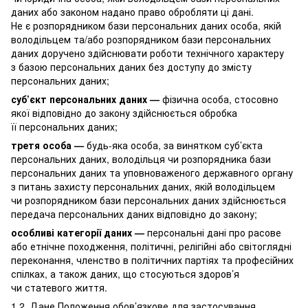
даних або законом надано право обробляти ці дані.
Не є розпорядником бази персональних даних особа, якій
володільцем та/або розпорядником бази персональних
даних доручено здійснювати роботи технічного характеру
з базою персональних даних без доступу до змісту
персональних даних;
суб’єкт персональних даних —
фізична особа, стосовно
якої відповідно до закону здійснюється обробка
її персональних даних;
третя особа —
будь-яка особа, за винятком суб’єкта
персональних даних, володільця чи розпорядника бази
персональних даних та уповноваженого державного органу
з питань захисту персональних даних, якій володільцем
чи розпорядником бази персональних даних здійснюється
передача персональних даних відповідно до закону;
особливі категорії даних —
персональні дані про расове
або етнічне походження, політичні, релігійні або світоглядні
переконання, членство в політичних партіях та професійних
спілках, а також даних, що стосуються здоров’я
чи статевого життя.
1.2. Дане Положення обов’язкове для застосування