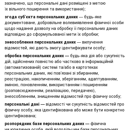
зазначено, що персональні дані розміщені з метою
їх вільного поширення та використання);
згода суб’єкта персональних даних
— будь-яке
документоване, добровільне волевиявлення фізичної особи
щодо надання дозволу на обробку її персональних даних
відповідно до сформульованої мети їх обробки;
знеособлення персональних даних
— вилучення
відомостей, які дають змогу ідентифікувати особу;
обробка персональних даних —
будь-яка дія або сукупність
дій, здійснених повністю або частково в інформаційній
(автоматизованій) системі та/або в картотеках
персональних даних, які пов’язані зі збиранням,
реєстрацією, накопиченням, зберіганням, адаптуванням,
зміною, поновленням, використанням і поширенням
(розповсюдженням, реалізацією, передачею),
знеособленням, знищенням відомостей про фізичну особу;
персональні дані —
відомості чи сукупність відомостей про
фізичну особу, яка ідентифікована або може бути конкретно
ідентифікована;
розпорядник бази персональних даних —
фізична
чи юридична особа, якій володільцем бази персональних