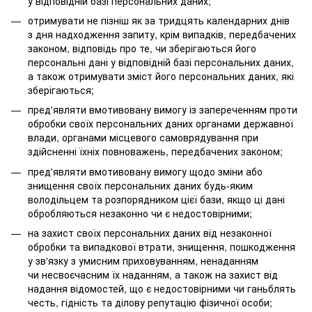
у відповідній базі персональних даних;
отримувати не пізніш як за тридцять календарних днів
з дня надходження запиту, крім випадків, передбачених
законом, відповідь про те, чи зберігаються його
персональні дані у відповідній базі персональних даних,
а також отримувати зміст його персональних даних, які
зберігаються;
пред'являти вмотивовану вимогу із запереченням проти
обробки своїх персональних даних органами державної
влади, органами місцевого самоврядування при
здійсненні їхніх повноважень, передбачених законом;
пред'являти вмотивовану вимогу щодо зміни або
знищення своїх персональних даних будь-яким
володільцем та розпорядником цієї бази, якщо ці дані
обробляються незаконно чи є недостовірними;
на захист своїх персональних даних від незаконної
обробки та випадкової втрати, знищення, пошкодження
у зв'язку з умисним приховуванням, ненаданням
чи несвоєчасним їх наданням, а також на захист від
надання відомостей, що є недостовірними чи ганьблять
честь, гідність та ділову репутацію фізичної особи;