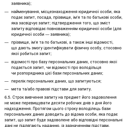
заявника);
найменування, місцезнаходження юридичної особи, яка
подає запит, посада, прізвище, ім'я та по батькові особи,
яка засвідчує запит; підтвердження того, що зміст
запиту відповідає повноваженням юридичної особи (для
юридичної особи — заявника);
прізвище, ім'я та по батькові, а також інші відомості,
що дають змогу ідентифікувати фізичну особу, стосовно
якої робиться запит;
відомості про базу персональних даних, стосовно якої
подається запит, чи відомості про володільця
чи розпорядника цієї бази персональних даних;
перелік персональних даних, що запитуються;
мета та/або правові підстави для запиту.
6.5. Строк вивчення запиту на предмет його задоволення
не може перевищувати десяти робочих днів з дня його
надходження. Протягом цього строку володілець бази
персональних даних доводить до відома особи, яка подає
запит, що запит буде задоволене або відповідні персональні
дані не підлягають наданню, із зазначенням підстави,