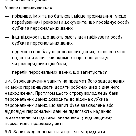
У запиті зазначаються:
прізвище, ім'я та по батькові, місце проживання (місце
перебування) і реквізити документа, що посвідчує особу
суб’єкта персональних даних;
інші відомості, що дають змогу ідентифікувати особу
суб’єкта персональних даних;
відомості про базу персональних даних, стосовно якої
подається запит, чи відомості про володільця
чи розпорядника цієї бази;
перелік персональних даних, що запитуються.
9.4. Строк вивчення запиту на предмет його задоволення
не може перевищувати десяти робочих днів з дня його
надходження. Протягом цього строку володілець бази
персональних даних доводить до відома суб’єкта
персональних даних, що запит буде задоволене або
відповідні персональні дані не підлягають наданню,
із зазначенням підстави, визначеної у відповідному
нормативно-правовому акті.
9.5. Запит задовольняється протягом тридцяти