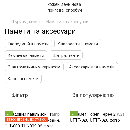
Туризм, кемпінг
Намети та аксесуари
Намети та аксесуари
Експедиційні намети
Універсальні намети
Кемпінгові намети
Шатри, тенти
З автоматичним каркасом
Аксесуари для наметів
Карпові намети
Фільтр
За популярністю
ХІТ
ХІТ
БЕЗКОШТОВНА ДОСТАВКА