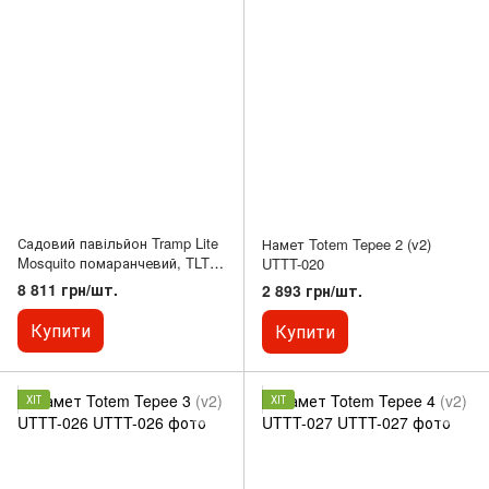
Садовий павільйон Tramp Lite
Намет Totem Tepee 2 (v2)
Mosquito помаранчевий, TLT-
UTTT-020
009
8 811 грн/шт.
2 893 грн/шт.
Купити
Купити
ХІТ
ХІТ