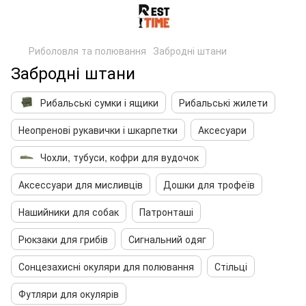
Риболовля та полювання
Забродні штани
Забродні штани
Рибальські сумки і ящики
Рибальські жилети
Неопренові рукавички і шкарпетки
Аксесуари
Чохли, тубуси, кофри для вудочок
Аксессуари для мисливців
Дошки для трофеїв
Нашийники для собак
Патронташі
Рюкзаки для грибів
Сигнальний одяг
Сонцезахисні окуляри для полювання
Стільці
Футляри для окулярів