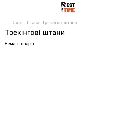
Одяг
Штани
Трекінгові штани
Трекінгові штани
Немає товарів