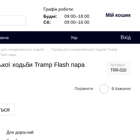
Графік роботи:
Мій кошик
Будні:
09:00–18:00
Сб:
09:00–16:00
Вхід
вача
Укр
 для скандинавської ходьби
Палиці для скандинавської ходьби Tramp
Flash пара
кої ходьби Tramp Flash пара
Артикул
TRR-010
Порівняти
В бажання
ться
Для дорослий