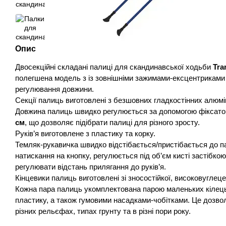
Опис
Двосекційні складані палиці для скандинавської ходьби
Tra
полегшена модель з із зовнішніми зажимами-ексцентриками
регулювання довжини.
Секції палиць виготовлені з безшовних гладкостінних алюмі
Довжина палиць швидко регулюється за допомогою фіксатор
см
,
що дозволяє підібрати палиці для різного зросту
.
Руків’я виготовлене з пластику та корку.
Темляк-рукавичка швидко відстібається/пристібається до п
натискання на кнопку, регулюється під об’єм кисті застібко
регулювати відстань прилягання до руків’я.
Кінцевики палиць виготовлені зі зносостійкої, високовуглеце
Кожна пара палиць укомплектована парою маленьких кілець
пластику, а також гумовими насадками-чобітками. Це дозво
різних рельєфах, типах грунту та в різні пори року.