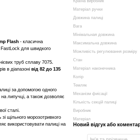
Країна виробник
Матеріал ручки
Довжина палиці
Вага
Мінімальная довжина
mp Flash
- класична
Максимальна довжина
 FastLock для швидкого
Можливість регулювання розміру
Стан
нієвих труб сплаву 7075.
Матеріал наконечника
ів в діапазоні
від 82 до 135
Колір
Темляк
алиці за допомогою одного
Механізм фиісації
ю на липучці, а також дозволяє
Кількість секцій палиці
вої сталі.
Виробник
 зі щільного морозотривкого
Матеріал
ляє використовувати палиці на
Новий відгук або комента