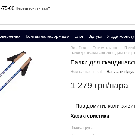
-75-08
Передзвонити вам?
повернення
Контактна інформація
Блог
Відгуки
Угода користу
Rest-Time
Туризм, кемпінг
Палиці
Палки для скандинавської ходьби Tramp 
Палки для скандинавсь
Немає в наявності
Написати відгук
1 279 грн/пара
Повідомити, коли з'яви
Характеристики
Вікова група