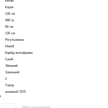
Китай
Корок
135 см
490 гр
84 см
135 см
Регульована
Новий
Карбід вольфрама
Синій
Зйомний
Зовнішній
2
Tramp
алюміній 7075
р
Увійти за допомогою