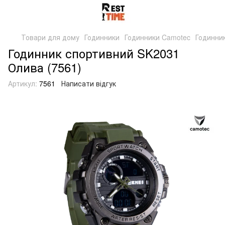
Товари для дому
Годинники
Годинники Camotec
Годинни
Годинник спортивний SK2031
Олива (7561)
Артикул:
7561
Написати відгук