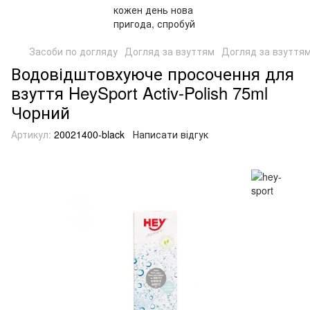
Засоби по догляду
Догляд за взуттям
Догляд за взуттям
Водовідштовхуюче просочення для
взуття HeySport Activ-Polish 75ml
Чорний
Артикул:
20021400-black
Написати відгук