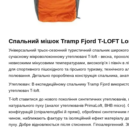
Спальний мішок Tramp Fjord T-LOFT L
Універсальний трьох-сезонний туристичний спальник широкого
сучасному мікроволоконному утеплювачі T-loft - весна, прохолод
невисокими мінусовими температурами, високогір'я і північ в лі
для спортивного пішохідного та гірського туризму, технічного а
полювання. Детально пророблена конструкція спальника, анато
Утеплювач: В експедиційному спальнику Tramp Fjord використ
утеплювач T-loft.
T-loft ставитися до нового покоління синтетичних утеплювачів
натурального пуху (аналог утеплювачів PrimaLoft, BHB micro). 
конфігурацій (спіралеподібні й прямі), оброблені синтетичним
чином, наближають фактуру та ізоляційний ефект матеріалу д
пуху. Добре відновлюється після стиснення. Гіпоалергенний. Зб