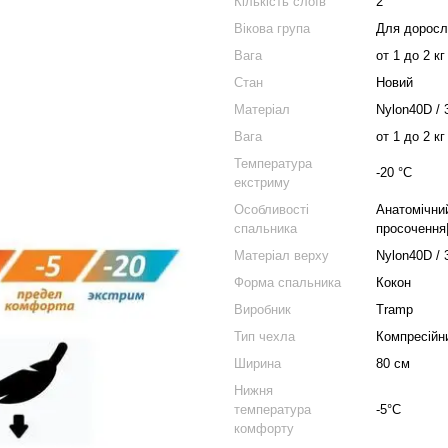
Кількість слоїв
2
Вікова група
Для доросл
Вага
от 1 до 2 кг
Стан
Новий
Матеріал
Nylon40D / 
Вага
от 1 до 2 кг
Температура
-20 °С
екстриму
Особливості
Анатомічни
спальника
просочення
Матеріал верху
Nylon40D / 
Форма спальника
Кокон
Виробник
Tramp
Тип чехла
Компресійн
Ширина
80 см
Нижня
температура
-5°C
комфорту