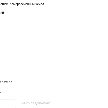
ешок, Компрессионный чехол
вий
а - весна
р
Увійти за допомогою