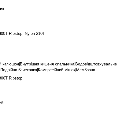
их
300T Ripstop, Nylon 210T
й капюшон|Внутрішня кишеня спальника|Водовідштовхувальне
|Подвійна блискавка|Компресійний мішок|Мембрана
300T Ripstop
ий