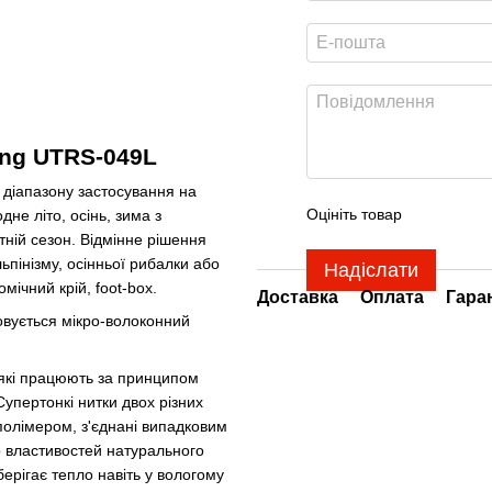
ong UTRS-049L
 діапазону застосування на
Оцініть товар
не літо, осінь, зима з
тній сезон. Відмінне рішення
льпінізму, осінньої рибалки або
Надіслати
мічний крій, foot-box.
Доставка
Оплата
Гара
овується мікро-волоконний
, які працюють за принципом
Супертонкі нитки двох різних
 полімером, з'єднані випадковим
о властивостей натурального
ерігає тепло навіть у вологому