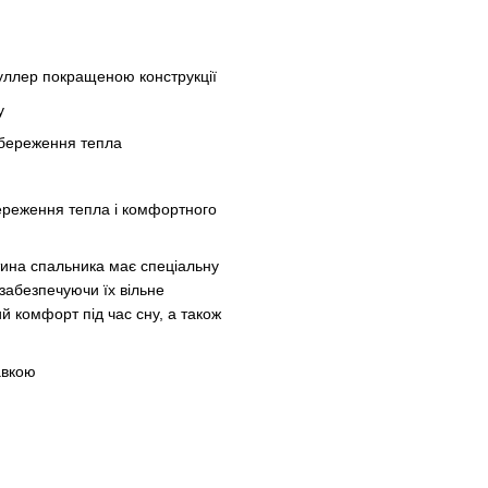
уллер покращеною конструкції
у
 збереження тепла
ереження тепла і комфортного
тина спальника має спеціальну
 забезпечуючи їх вільне
 комфорт під час сну, а також
авкою