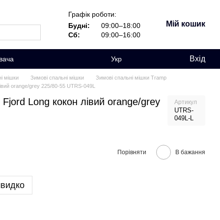
Графік роботи:
Мій кошик
Будні:
09:00–18:00
Сб:
09:00–16:00
Вхід
вача
Укр
і мішки
Зимові спальні мішки
Зимові спальні мішки Tramp
івий orange/grey 225/80-55 UTRS-049L
Fjord Long кокон лівий orange/grey
Артикул
UTRS-
049L-L
Порівняти
В бажання
швидко