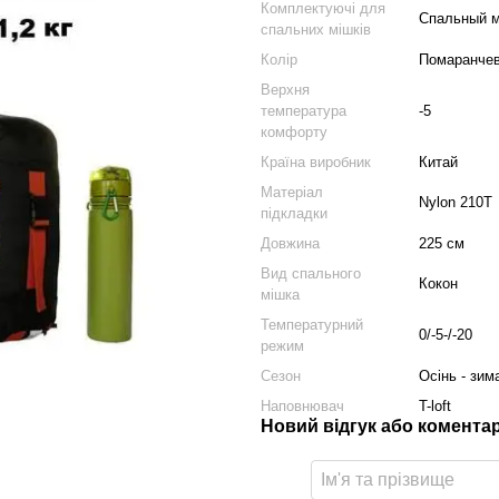
Комплектуючі для
Спальный м
спальних мішків
Колір
Помаранче
Верхня
температура
-5
комфорту
Країна виробник
Китай
Матеріал
Nylon 210T
підкладки
Довжина
225 см
Вид спального
Кокон
мішка
Температурний
0/-5-/-20
режим
Сезон
Осінь - зим
Наповнювач
T-loft
Новий відгук або комента