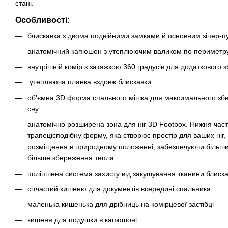
стані.
Особливості:
блискавка з двома подвійними замками й основним зіпер-п
анатомічний капюшон з утеплюючим валиком по периметр
внутрішній комір з затяжкою 360 градусів для додаткового
утепляюча планка вздовж блискавки
об'ємна 3D форма спального мішка для максимального зб
сну
анатомічно розширена зона для ніг 3D Footbox. Нижня час
трапецієподібну форму, яка створює простір для ваших ніг,
розміщення в природному положенні, забезпечуючи більший
більше збереження тепла.
поліпшена система захисту від закушування тканини блиск
сітчастий кишеню для документів всередині спальника
маленька кишенька для дрібниць на комірцевої застібці
кишеня для подушки в капюшоні