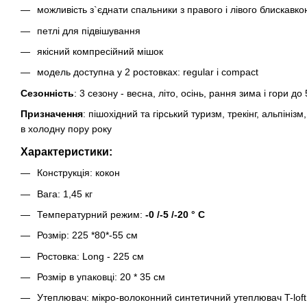
можливість з`єднати спальники з правого і лівого блискавк
петлі для підвішування
якісний компресійний мішок
модель доступна у 2 ростовках: regular і compact
Сезонність
: 3 сезону - весна, літо, осінь, рання зима і гори до
Призначення
: пішохідний та гірський туризм, трекінг, альпіні
в холодну пору року
Характеристики:
Конструкція: кокон
Вага: 1,45 кг
Температурний режим:
-0 /-5 /-20 ° С
Розмір: 225 *80*-55 см
Ростовка: Long - 225 см
Розмір в упаковці: 20 * 35 см
Утеплювач: мікро-волоконний синтетичний утеплювач T-loft