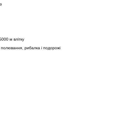
ою
 5000 м влітку
зм, полювання, рибалка і подорожі