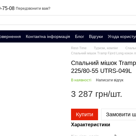
-75-08
Передзвонити вам?
повернення
Контактна інформація
Блог
Відгуки
Угода користу
Rest-Time
Туризм, кемпінг
Спальн
Спальний мішок Tramp Fjord Long кокон л
Спальний мішок Tramp 
225/80-55 UTRS-049L
В наявності
Написати відгук
3 287 грн/шт.
Купити
Замовити 
Характеристики