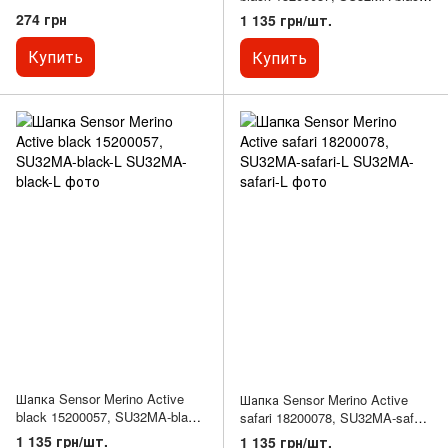
M
274 грн
1 135 грн/шт.
Купить
Купить
Шапка Sensor Merino Active
Шапка Sensor Merino Active
black 15200057, SU32MA-black-
safari 18200078, SU32MA-safari-
L
L
1 135 грн/шт.
1 135 грн/шт.