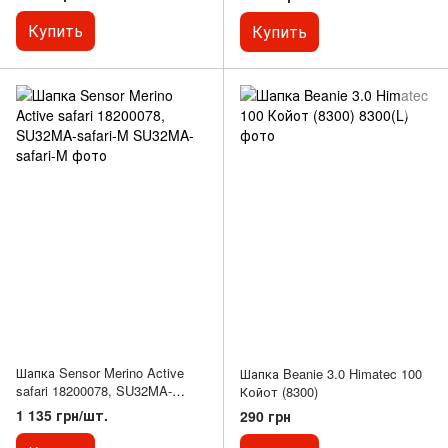
Купить
Купить
Шапка Sensor Merino Active
Шапка Beanie 3.0 Himatec 100
safari 18200078, SU32MA-
Койот (8300)
safari-M
1 135 грн/шт.
290 грн