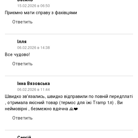
15.02.2026 в 06:50
Приємно мати справу з фахівцями
Ответить
Ілля
06.02.2026 в 14:38
Все чудово!
Ответить
Інна Вязовська
06.02.2026 в 11:44
Швидко звʼязалиcь, швидко відправили по повній передплаті
, отримала якісний товар (термос для їжі Тrаmp 1л) . Ви
неймовірні , безмежно вдячна 🙏❤️
Ответить
Сергій