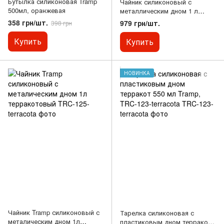
Бутылка силиконовая Tramp
Чайник силиконовый с
500мл, оранжевая
металлическим дном 1 л
оливковый Tramp, TRC-125-
358 грн/шт.
979 грн/шт.
398 грн
oliva
Купить
Купить
НОВИНКА
Чайник Tramp силиконовый с
Тарелка силиконовая с
металическим дном 1л
пластиковым дном терракот