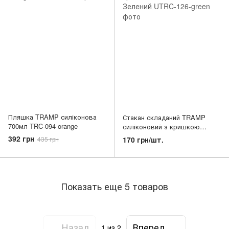
Пляшка TRAMP силіконова
Стакан складаний TRAMP
700мл TRC-094 orange
силіконовий з кришкою
200мл UTRC-126, Зелений
392 грн
170 грн/шт.
435 грн
Показать еще 5 товаров
Назад
Вперед
1
из 2