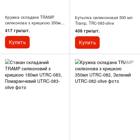
Кружка складана TRAMP
Бутылка силиконовая 500 мл
силіконова з кришкою 350мл
Tramp, TRС-093-olive
UTRC-082, Пісочний
417 грн/шт.
408 грн/шт.
Купить
Купить