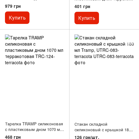
терракотовый
550 мл Tramp, TRC-123-
979 грн
401 грн
terracota
Купить
Купить
Тарелка TRAMP силиконовая
Стакан складной
с пластиковым дном 1070 мл
силиконовый с крышкой 180
терракотовая
мл Tramp, UTRC-083-terracota
468 грн
126 грн/шт.