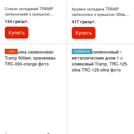
Стакан складаний TRAMP
Кружка складана TRAMP
силіконовий з кришкою
силіконова з кришкою 350мл
180мл UTRC-083,
UTRC-082, Зелений
134 грн/шт.
417 грн/шт.
Помаранчевий
Купить
Купить
−10%
НОВИНКА