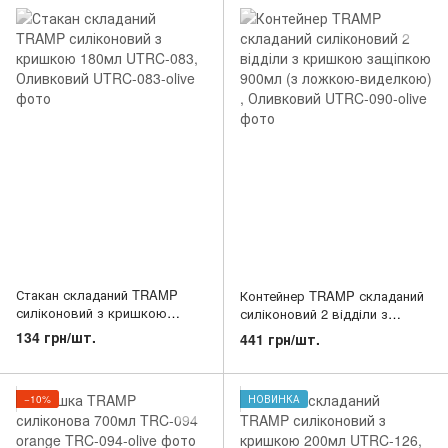
Стакан складаний TRAMP
Контейнер TRAMP складаний
силіконовий з кришкою
силіконовий 2 відділи з
180мл UTRC-083, Оливковий
кришкою защіпкою 900мл (з
134 грн/шт.
441 грн/шт.
ложкою-виделкою) ,
Оливковий
−10%
НОВИНКА