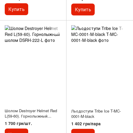
Купить
Купить
Шолом Destroyer Helmet Red
Льодоступи Tribe Ice T-MC-
L(59-60). Горнолыжный
0001-M-black
шолом
1 700 грн/шт.
1 402 грн/пара