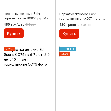
Перчатки женские Echt
Перчатки женские Echt
горнолыжные HX006 р-р M / L
горнолыжные HX007-1 р-р M /
/ XL
L / XL
480 грн/шт.
480 грн/шт.
600 грн
600 грн
Купить
Купить
−25%
НОВИНКА
−20%