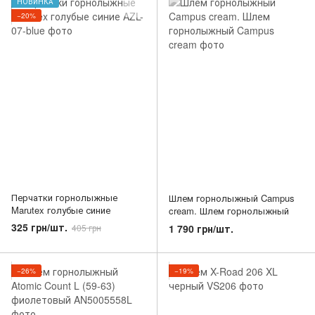
НОВИНКА
−20%
Перчатки горнолыжные
Шлем горнолыжный Campus
Marutex голубые синие
cream. Шлем горнолыжный
325 грн/шт.
1 790 грн/шт.
405 грн
−26%
−19%