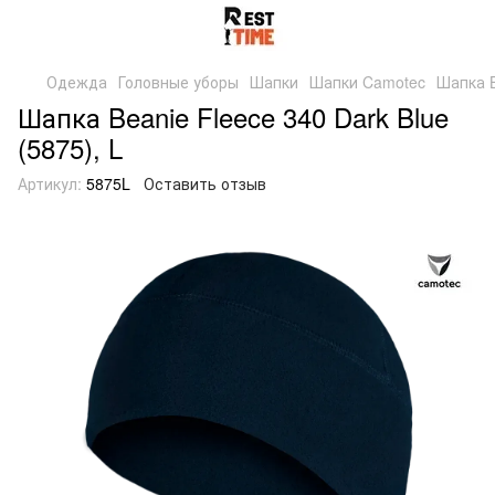
Одежда
Головные уборы
Шапки
Шапки Camotec
Шапка B
Шапка Beanie Fleece 340 Dark Blue
(5875), L
Артикул:
5875L
Оставить отзыв