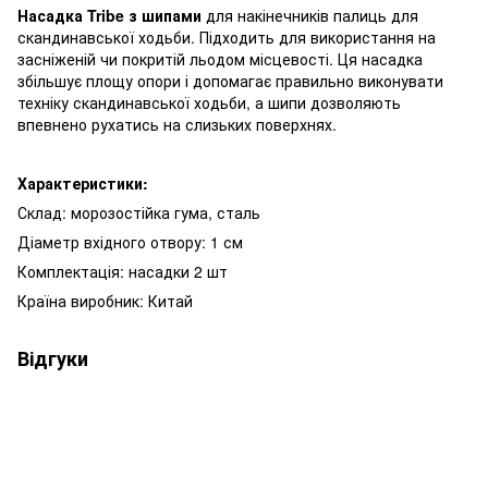
Н
асадка
Tribe
з шипами
для накінечників
палиць для
скандинавської ходьби. Підходить для використання на
засніженій чи покритій льодом місцевості. Ця насадка
збільшує площу опори і допомагає правильно виконувати
техніку скандинавської ходьби, а шипи дозволяють
впевнено рухатись на слизьких поверхнях.
Характеристики:
Склад: морозостійка гума, сталь
Діаметр вхідного отвору
: 1 см
Комплектація: насадки 2 шт
Країна виробник: Китай
Відгуки