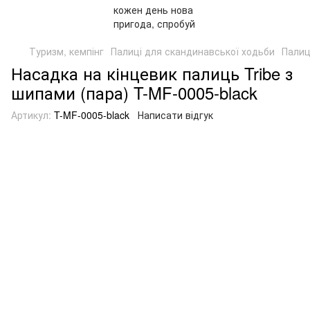
Туризм, кемпінг
Палиці для скандинавської ходьби
Палиц
Насадка на кінцевик палиць Tribe з
шипами (пара) T-MF-0005-black
Артикул:
T-MF-0005-black
Написати відгук