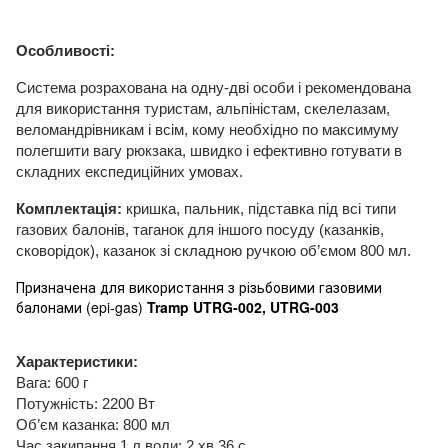
Особливості:
Система розрахована на одну-дві особи і рекомендована
для використання туристам, альпіністам, скелелазам,
веломандрівникам і всім, кому необхідно по максимуму
полегшити вагу рюкзака, швидко і ефективно готувати в
складних експедиційних умовах.
Комплектація:
кришка, пальник, підставка під всі типи
газових балонів, таганок для іншого посуду (казанків,
сковорідок), казанок зі складною ручкою об’ємом 800 мл.
Призначена для використання з різьбовими газовими
балонами (epi-gas)
Tramp UTRG-002, UTRG-003
Характеристики:
Вага: 600 г
Потужність: 2200 Вт
Об’єм казанка: 800 мл
Час закипання 1 л води: 2 хв 36 с