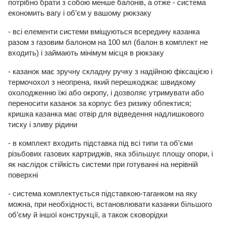
потрібно брати з собою менше балонів, а отже - система
економить вагу і об’єм у вашому рюкзаку
- всі елементи системи вміщуються всередину казанка
разом з газовим балоном на 100 мл (балон в комплект не
входить) і займають мінімум місця в рюкзаку
- казанок має зручну складну ручку з надійною фіксацією і
термочохол з неопрена, який перешкоджає швидкому
охолодженню їжі або окропу, і дозволяє утримувати або
переносити казанок за корпус без ризику обпектися;
кришка казанка має отвір для відведення надлишкового
тиску і зливу рідини
- в комплект входить підставка під всі типи та об’єми
різьбових газових картриджів, яка збільшує площу опори, і
як наслідок стійкість системи при готуванні на нерівній
поверхні
- система комплектується підставкою-таганком на яку
можна, при необхідності, встановлювати казанки більшого
об’єму й іншої конструкції, а також сковорідки