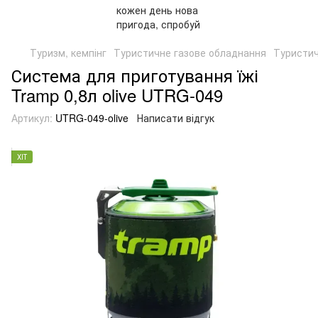
Туризм, кемпінг
Туристичне газове обладнання
Туристич
Система для приготування їжі
Tramp 0,8л olive UTRG-049
Артикул:
UTRG-049-olive
Написати відгук
ХІТ