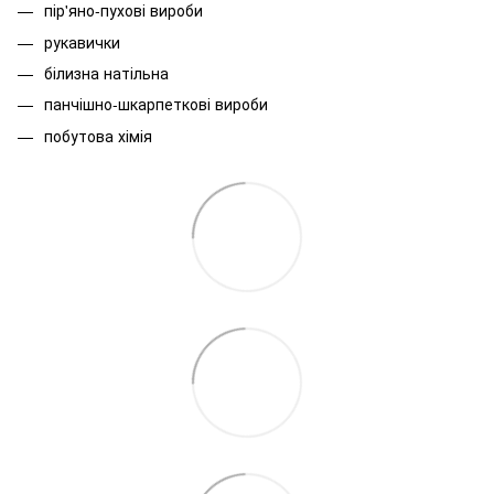
пір'яно-пухові вироби
рукавички
білизна натільна
панчішно-шкарпеткові вироби
побутова хімія