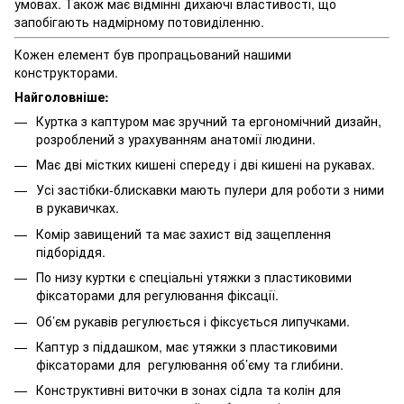
умовах. Також має відмінні дихаючі властивості, що
запобігають надмірному потовиділенню.
Кожен елемент був пропрацьований нашими
конструкторами.
Найголовніше:
Куртка з каптуром має зручний та ергономічний дизайн,
розроблений з урахуванням анатомії людини.
Має дві містких кишені спереду і дві кишені на рукавах.
Усі застібки-блискавки мають пулери для роботи з ними
в рукавичках.
Комір завищений та має захист від защеплення
підборіддя.
По низу куртки є спеціальні утяжки з пластиковими
фіксаторами для регулювання фіксації.
Об’єм рукавів регулюється і фіксується липучками.
Каптур з піддашком, має утяжки з пластиковими
фіксаторами для регулювання об’єму та глибини.
Конструктивні виточки в зонах сідла та колін для