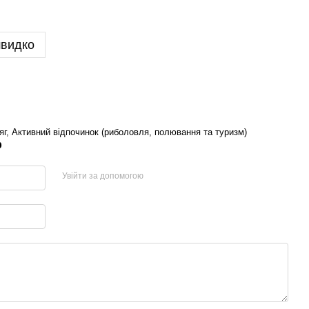
швидко
г, Активний відпочинок (риболовля, полювання та туризм)
р
Увійти за допомогою