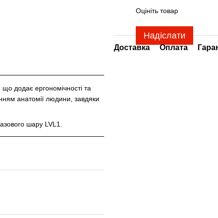
Оцініть товар
Надіслати
Доставка
Оплата
Гара
 що додає ергономічності та
анням анатомії людини, завдяки
базового шару LVL1.