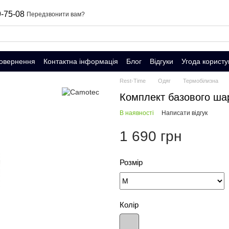
-75-08
Передзвонити вам?
повернення
Контактна інформація
Блог
Відгуки
Угода користу
Rest-Time
Одяг
Термобілизна
Комплект базового шар
В наявності
Написати відгук
1 690 грн
Розмір
Колір