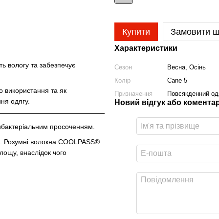
Купити
Замовити 
Характеристики
ть вологу та забезпечує
Сезон
Весна, Осінь
Колір
Cane 5
го використання та як
Призначення
Повсякденний одя
ня одягу.
Новий відгук або комента
тибактеріальним просоченням.
он. Розумні волокна COOLPASS®
площу, внаслідок чого