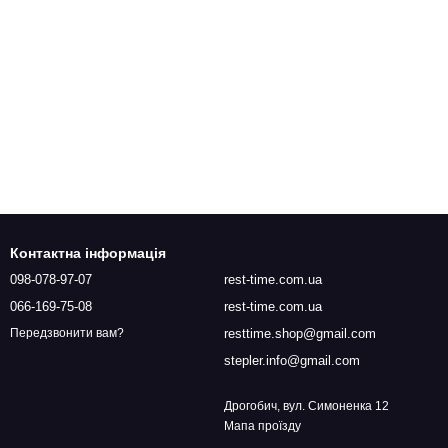
Контактна інформація
098-078-97-07
rest-time.com.ua
066-169-75-08
rest-time.com.ua
resttime.shop@gmail.com
Передзвонити вам?
stepler.info@gmail.com
Дрогобич, вул. Симоненка 12
Мапа проїзду