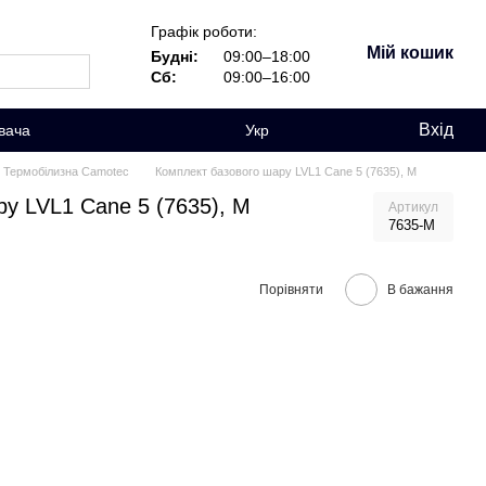
Графік роботи:
Мій кошик
Будні:
09:00–18:00
Сб:
09:00–16:00
Вхід
вача
Укр
Термобілизна Camotec
Комплект базового шару LVL1 Cane 5 (7635), M
у LVL1 Cane 5 (7635), M
Артикул
7635-M
Порівняти
В бажання