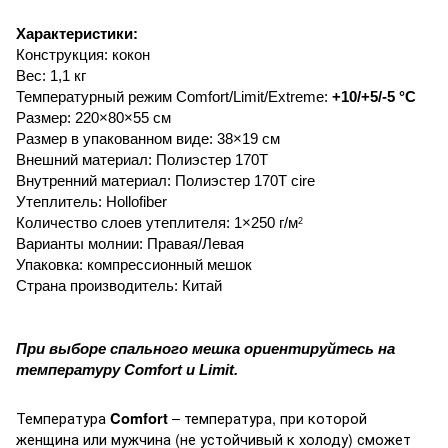
Характеристики:
Конструкция: кокон
Вес: 1,1 кг
Температурный режим
Comfort/Limit/Extreme
:
+10/+5/-5 °С
Размер: 220
×
80
×
55 см
Размер в упакованном виде: 38
×
19 см
Внешний материал: Полиэстер 170Т
Внутренний материал: Полиэстер 170T cire
Утеплитель: Hollofiber
Количество слоев утеплителя: 1
×
250 г/
м
2
Варианты молнии: Правая/Левая
Упаковка: компрессионный мешок
Страна производитель: Китай
При выборе спального мешка ориентируйтесь на
температуру Comfort и Limit.
Температура
– температура, при которой
Comfort
женщина или мужчина (не устойчивый к холоду) сможет