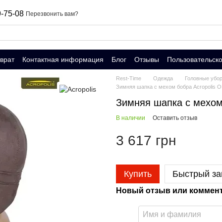
-75-08
Перезвонить вам?
врат
Контактная информация
Блог
Отзывы
Пользовательск
Rest-Time
Одежда
Головные убо
Зимняя шапка с мехом бобра Acropolis 
Зимняя шапка с мехом
В наличии
Оставить отзыв
3 617 грн
Купить
Быстрый за
Новый отзыв или коммен