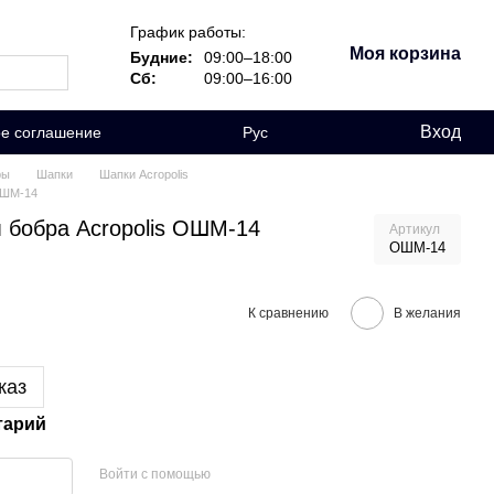
График работы:
Моя корзина
Будние:
09:00–18:00
Сб:
09:00–16:00
Вход
ое соглашение
Рус
ры
Шапки
Шапки Acropolis
ОШМ-14
 бобра Acropolis ОШМ-14
Артикул
ОШМ-14
К сравнению
В желания
каз
тарий
Войти с помощью