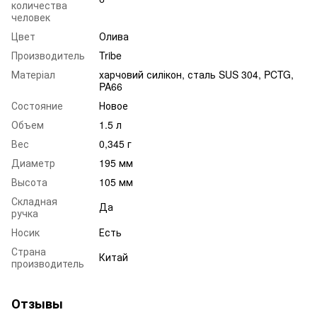
количества
человек
Цвет
Олива
Производитель
Tribe
Матеріал
харчовий силікон, сталь SUS 304, PCTG,
PA66
Состояние
Новое
Объем
1.5 л
Вес
0,345 г
Диаметр
195 мм
Высота
105 мм
Складная
Да
ручка
Носик
Есть
Страна
Китай
производитель
Отзывы