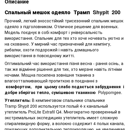
Описание
Спальный мешок одеяло
Трамп
Shypit
200
Прочний, легкий зносостійкий трисезонний спальник мешок
одеяло з підголовником. Отличное решение для военных.
Модель поєднує в собі комфорт і універсальність
використання. Спальник для тех хто хоче ночевать уютно и
на скованно. У мирний час призначений для кемпінгу,
рибалки, охоти подорожей і навіть домашнього
використання в повсюдному житті.
Оптимальний час використання пізня весна - рання осінь, а
так же відмінне рішення для тих, хто мерзне навіть літніми
ночами. Мощна посилена зовнішня тканина з
влагоотталкивающей пропиткою в поєднанні з
комфортом,
при
цьому
слабо подається забруднення
і
добре зберігає тепло, сумішевою тканиною
Polypomgee.
Утеплитель:
В кемпинговом спальнике спальнике
Tramp Shypit 200 используется полый 4-х канальный
утеплитель ProLite Extrafil Q4. Многократно проверенный в
экстремальных экспедициях утеплитель имеет сложную
спиралевидную форму, а волокно содержит 4 полых канала,
придающих дополнительную теплоизоляцию, не увеличивая