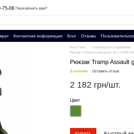
-75-08
Перезвонить вам?
врат
Контактная информация
Блог
Отзывы
Пользовательск
Rest-Time
Тактическое снаряжение
Рюкзак Tramp Assault green 30 л UTRP-04
Рюкзак Tramp Assault 
В наличии
Оставить отзыв
2 182 грн/шт.
Цвет
Купить
Быстрый за