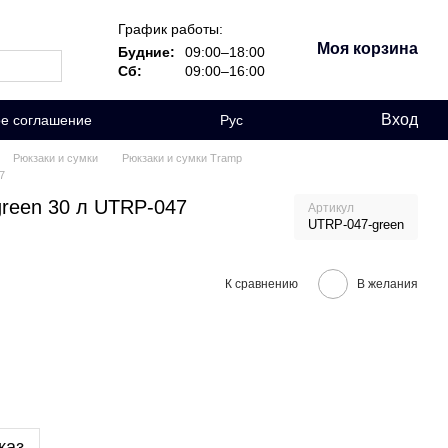
График работы:
Моя корзина
Будние:
09:00–18:00
Сб:
09:00–16:00
Вход
ое соглашение
Рус
Рюкзаки и сумки
Рюкзаки и сумки Tramp
7
green 30 л UTRP-047
Артикул
UTRP-047-green
К сравнению
В желания
каз