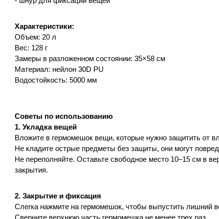
- шнур для фиксации вещей
Характеристики:
Объем: 20 л
Вес: 128 г
Замеры в разложенном состоянии: 35×58 см
Материал: нейлон 30D PU
Водостойкость: 5000 мм
Советы по использованию
1. Укладка вещей
Вложите в гермомешок вещи, которые нужно защитить от вл
Не кладите острые предметы без защиты, они могут повре
Не переполняйте. Оставьте свободное место 10–15 см в ве
закрытия.
2. Закрытие и фиксация
Слегка нажмите на гермомешок, чтобы выпустить лишний в
Сверните верхнюю часть гермомешка не менее трех раз.