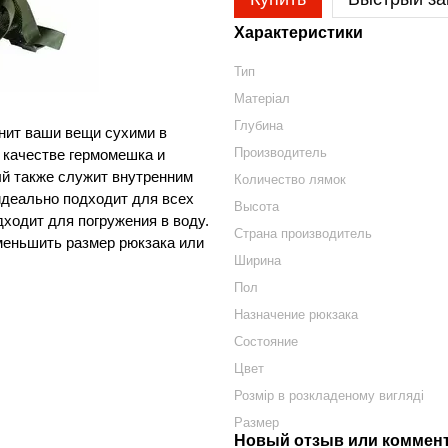
Характеристики
Тип
Матеріал
Глубина
нит ваши вещи сухими в
Производитель
 качестве гермомешка и
ый также служит внутренним
Количество лямок
идеально подходит для всех
Высота
дходит для погружения в воду.
Страна производитель
меньшить размер рюкзака или
Ширина
Пол
Назначение рюкзака
Состояние
Цвет
Розмір в розкладеному вигляді
Размер
Новый отзыв или коммен