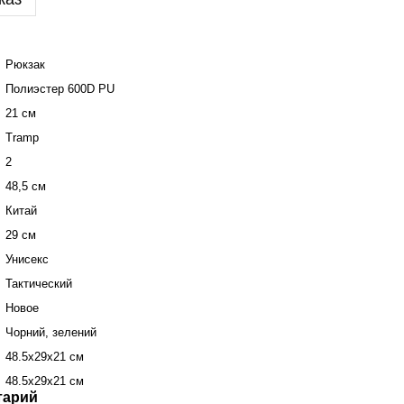
Рюкзак
Полиэстер 600D PU
21 см
Tramp
2
48,5 см
Китай
29 см
Унисекс
Тактический
Новое
Чорний, зелений
48.5х29х21 см
48.5х29х21 см
тарий