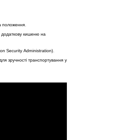
а положення.
є додаткову кишеню на
n Security Administration).
и для зручності транспортування у