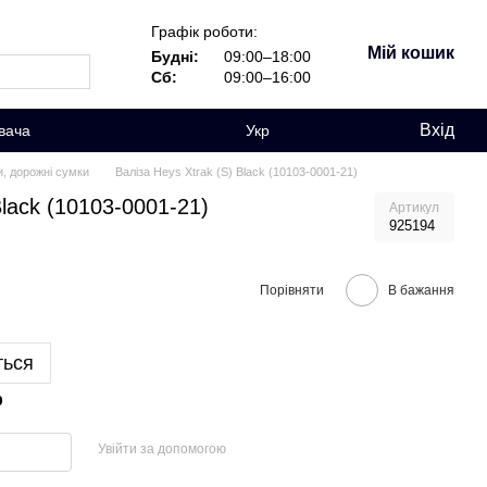
Графік роботи:
Мій кошик
Будні:
09:00–18:00
Сб:
09:00–16:00
Вхід
вача
Укр
и, дорожні сумки
Валіза Heys Xtrak (S) Black (10103-0001-21)
Black (10103-0001-21)
Артикул
925194
Порівняти
В бажання
ться
р
Увійти за допомогою