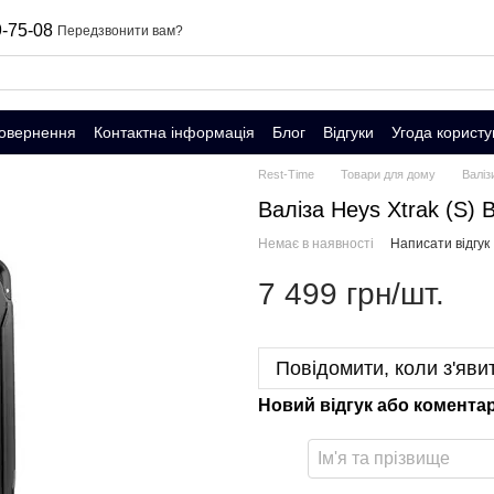
-75-08
Передзвонити вам?
повернення
Контактна інформація
Блог
Відгуки
Угода користу
Rest-Time
Товари для дому
Валіз
Валіза Heys Xtrak (S) 
Немає в наявності
Написати відгук
7 499 грн/шт.
Повідомити, коли з'яви
Новий відгук або комента