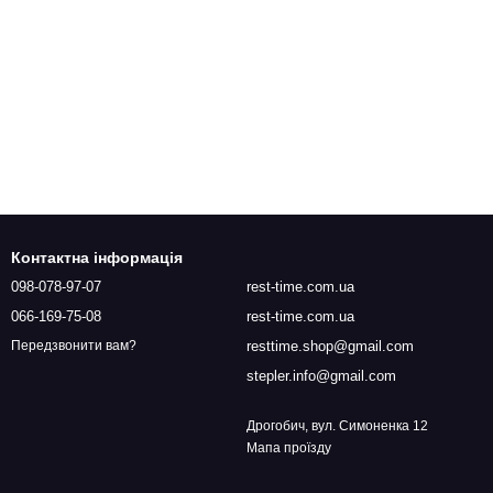
Контактна інформація
098-078-97-07
rest-time.com.ua
066-169-75-08
rest-time.com.ua
resttime.shop@gmail.com
Передзвонити вам?
stepler.info@gmail.com
Дрогобич, вул. Симоненка 12
Мапа проїзду