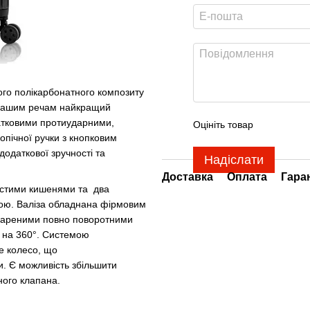
кого полікарбонатного композиту
ти вашим речам найкращий
одатковими протиударними,
Оцініть товар
пічної ручки з кнопковим
додаткової зручності та
Надіслати
Доставка
Оплата
Гара
частими кишенями та два
бкою. Валіза обладнана фірмовим
спареними повно поворотними
 на 360°. Системою
е колесо, що
. Є можливість збільшити
ного клапана.