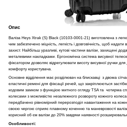
Опис
Валіза Heys Xtrak (S) Black (10103-0001-21) виготовлена з лег
чим забезпечено міцність, легкість і довговічність, щоб нада
захист. Найбільш уразливі, кутові частини валізи, захищені д
металевими накладками. Ергономічна система висувної телеско
фіксатором дозволяє відрегулювати висоту висувної ручки для 
комфорту користувача.
Основне відділення має розділювач на блискавці з двома сіт
еластичні ремені для фіксації речей, що закріплюються засті
кодовим замком з функцією митного огляду TSA та чотирма 
колесами з можливістю незалежного розвороту кожного колеса
передбачено рівномірний перерозподіл навантаження на кожн
своєю чергою сприяє плавному коченню та маневровості валізи
корисний об єм валізи до 20% завдяки наявності розширюваль
Особливості: