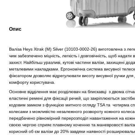
Опис
Валіза Heys Xtrak (M) Silver (10103-0002-26) виготовлена з ле
чим забезпечено міцність, легкість і довговічність, щоб нада
захист. Найбільш уразливі, кутові частини валізи, захищені д
металевими накладками. Ергономічна система висувної телеско
фіксатором дозволяє відрегулювати висоту висувної ручки для 
комфорту користувача.
Основне відділення має розділювач на блискавці з двома сіт
еластичні ремені для фіксації речей, що закріплюються засті
кодовим замком з функцією митного огляду TSA та чотирма 
колесами з можливістю незалежного розвороту кожного колеса
передбачено рівномірний перерозподіл навантаження на кожн
своєю чергою сприяє плавному коченню та маневровості валізи
корисний об єм валізи до 20% завдяки наявності розширюваль