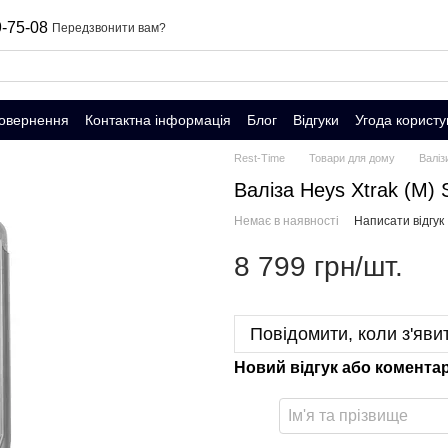
-75-08
Передзвонити вам?
повернення
Контактна інформація
Блог
Відгуки
Угода користу
Rest-Time
Товари для дому
Валіз
Валіза Heys Xtrak (M) 
Немає в наявності
Написати відгук
8 799 грн/шт.
Повідомити, коли з'яви
Новий відгук або комента