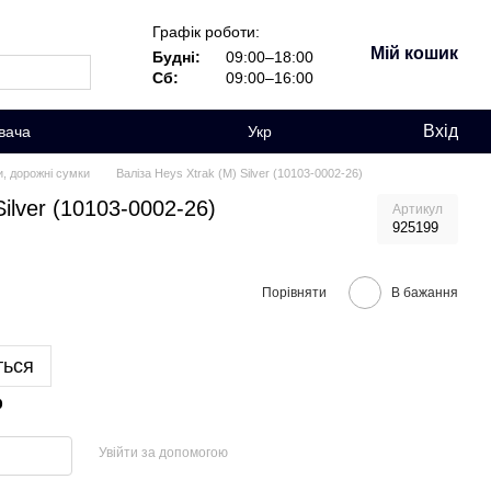
Графік роботи:
Мій кошик
Будні:
09:00–18:00
Сб:
09:00–16:00
Вхід
вача
Укр
и, дорожні сумки
Валіза Heys Xtrak (M) Silver (10103-0002-26)
Silver (10103-0002-26)
Артикул
925199
Порівняти
В бажання
ться
р
Увійти за допомогою