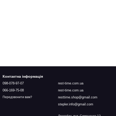
Контактна інформація
098-078-97-07
rest-time.com.ua
066-169-75-08
rest-time.com.ua
resttime.shop@gmail.com
Передзвонити вам?
stepler.info@gmail.com