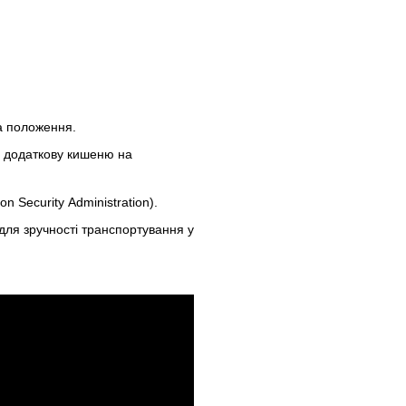
а положення.
є додаткову кишеню на
n Security Administration).
и для зручності транспортування у