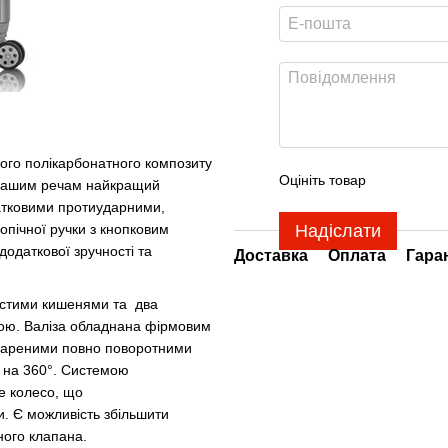
гкого полікарбонатного композиту
Оцініть товар
ти вашим речам найкращий
одатковими протиударними,
Надіслати
пічної ручки з кнопковим
додаткової зручності та
Доставка
Оплата
Гара
частими кишенями та два
бкою. Валіза обладнана фірмовим
спареними повно поворотними
 на 360°. Системою
е колесо, що
. Є можливість збільшити
ного клапана.