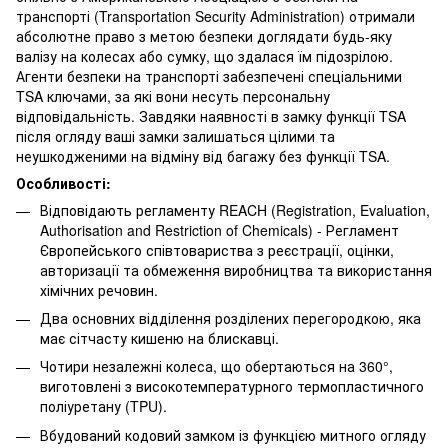
транспорті (Transportation Security Administration) отримали
абсолютне право з метою безпеки доглядати будь-яку
валізу на колесах або сумку, що здалася їм підозрілою.
Агенти безпеки на транспорті забезпечені спеціальними
TSA ключами, за які вони несуть персональну
відповідальність. Завдяки наявності в замку функції TSA
після огляду ваші замки залишаться цілими та
неушкодженими на відміну від багажу без функції TSA.
Особливості:
Відповідають регламенту REACH (Registration, Evaluation,
Authorisation and Restriction of Chemicals) - Регламент
Європейського співтовариства з реєстрації, оцінки,
авторизації та обмеження виробництва та використання
хімічних речовин.
Два основних відділення розділених перегородкою, яка
має сітчасту кишеню на блискавці.
Чотири незалежні колеса, що обертаються на 360°,
виготовлені з високотемпературного термопластичного
поліуретану (TPU).
Вбудований кодовий замком із функцією митного огляду