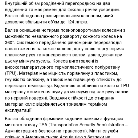
Внутрішній об'єм розділений перегородкою на два
відділення та має ремені для фіксації речей усередині.
Валіза обладнана розширювальним клапаном, який
дозволяє збільшити об'єм до 124 літрів.
Валіза оснащена чотирма повноповоротними колесами з
можливістю незалежного розвороту кожного колеса на
360°. Системою передбачено рівномірний перерозподіл
навантаження на кожне колесо, що у свою чергу сприяє
плавному руху та маневреності валізи, докладаючи при
цьому мінімум зусиль. Колеса виготовлені із
високотемпературного термопластичного поліуретану
(TPU). Матеріал має міцність порівнянну з пластиком,
гнучкістю силікону, а також має підвищену стійкість до
перепадів температур. Відмінною особливістю коліс із TPU
матеріалу є зниження шуму до мінімуму під час руху валізи
по нерівній поверхні. Завдяки стійкості до стирання
матеріал коліс відрізняється тривалим терміном
експлуатації.
Валіза обладнана фірмовим кодовим замком з функцією
митного огляду
TSA (Transportation Security Administration –
Адміністрація з безпеки на транспорті). Митні служби
спільно з Американською Асоціацією з безпеки на