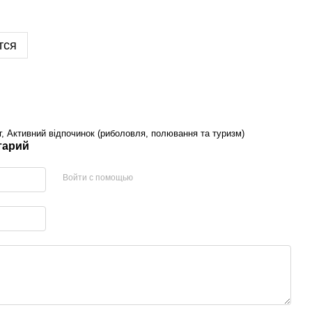
тся
, Активний відпочинок (риболовля, полювання та туризм)
тарий
Войти с помощью