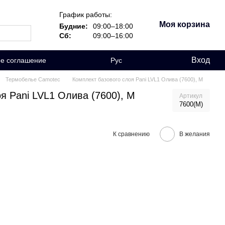
График работы:
Моя корзина
Будние:
09:00–18:00
Сб:
09:00–16:00
Вход
ое соглашение
Рус
Термобелье Camotec
Комплект базового слоя Pani LVL1 Олива (7600), M
я Pani LVL1 Олива (7600), M
Артикул
7600(M)
К сравнению
В желания