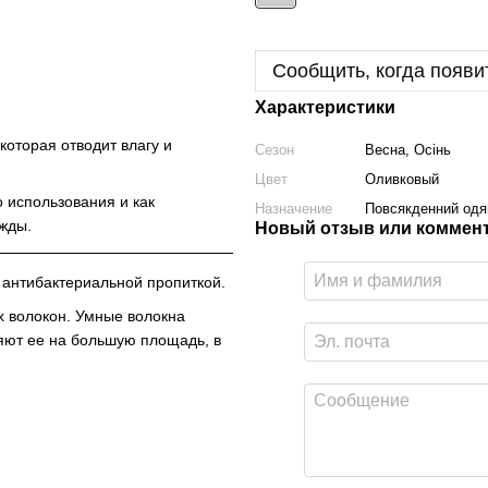
Сообщить, когда появи
Характеристики
оторая отводит влагу и
Сезон
Весна, Осінь
Цвет
Оливковый
о использования и как
Назначение
Повсякденний одяг
жды.
Новый отзыв или коммен
с антибактериальной пропиткой.
их волокон. Умные волокна
яют ее на большую площадь, в